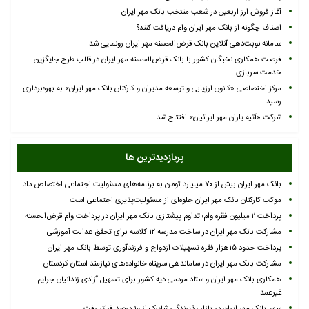
آغاز فروش ارز اربعین در شعب منتخب بانک مهر ایران
اصناف چگونه از بانک مهر ایران وام دریافت کنند؟
سامانه نوبت‌دهی آنلاین بانک قرض‌الحسنه مهر ایران رونمایی شد
فرصت همکاری نخبگان کشور با بانک قرض‌الحسنه مهر ایران در قالب طرح جایگزین
خدمت سربازی
مرکز اختصاصی «کانون ارزیابی و توسعه مدیران و کارکنان بانک مهر ایران» به بهره‌برداری
رسید
شرکت «آتیه یاران مهر ایرانیان» افتتاح شد
پربازدیدترین ها
بانک مهر ایران بیش از ۷۰ میلیارد تومان به برنامه‌های مسئولیت اجتماعی اختصاص داد
موکب کارکنان بانک مهر ایران جلوه‌ای از مسئولیت‌پذیری اجتماعی است
پرداخت ۲ میلیون فقره وام؛ تداوم پیشتازی بانک مهر ایران در پرداخت وام قرض‌الحسنه
مشارکت بانک مهر ایران در ساخت مدرسه ۱۲ کلاسه برای تحقق عدالت آموزشی
پرداخت حدود ۱۵هزار فقره تسهیلات ازدواج و فرزندآوری توسط بانک مهر ایران
مشارکت بانک مهر ایران در ساماندهی سرپناه خانواده‌های نیازمند استان کردستان
همکاری بانک مهر ایران و ستاد مردمی دیه کشور برای تسهیل آزادی زندانیان جرایم
غیرعمد
سهم بانک مهر ایران در بازار پذیرندگی شاپرک از ۱۰ درصد فراتر رفت